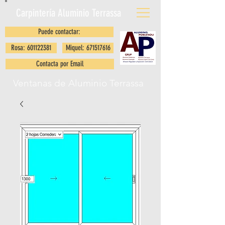
Carpintería Aluminio
Terrassa
Puede contactar:
Rosa: 601122381
Miquel: 671517616
Contacta por Email
Ventanas de Aluminio Terrassa