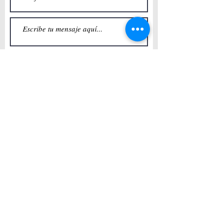
Enviar
Aluminis Poblenou
Terrassa
Carrer Duero, 17 Interior 2
Tel:
93 1578750
info@aluminispoblenou.com
Terrassa -08223- Barcelona
Aluminis Poblenou Sants-
Les corts
Av Madrid, Nº 38, Barcelona
Tel:
933282753