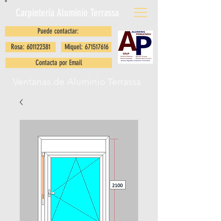
Carpintería Aluminio
Terrassa
Puede contactar:
Rosa: 601122381
Miquel: 671517616
Contacta por Email
Ventanas de Aluminio Terrassa