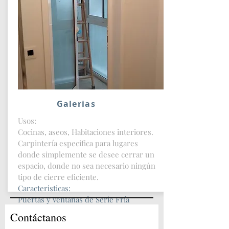
Puede soportar hasta 90 kg por hoja
Mas Info
Galerias
Usos:
Cocinas, aseos, Habitaciones interiores.
Carpintería especifica para lugares
donde simplemente se desee cerrar un
espacio, donde no sea necesario ningún
tipo de cierre eficiente.
Caracteristicas:
Puertas y ventanas de Serie Fría
Con vidrio doble de Cámara
Contáctanos
Posibilidad de sistemas de Seguridad