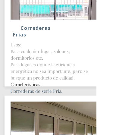
Correderas
Frias
Usos:
Para cualquier lugar, salones,
dormitorios etc.
Para lugares donde la eficiencia
energética no sea Importante, pero se
busque un producto de calidad.
Características:
Correderas de serie Fría.
Con vidrio Doble de Cámara
Posibilidad de Sistema de seguridad
Posibilidad de vidrio de seguridad
Posibilidad de vidrio Acústico
Soporta un peso de hasta 300kg hoja
Mas Info