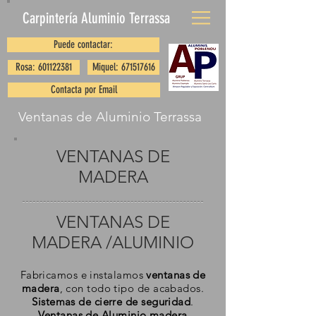
Carpintería Aluminio
Terrassa
Puede contactar:
Rosa: 601122381
Miquel: 671517616
Contacta por Email
Ventanas de Aluminio Terrassa
VENTANAS DE
MADERA
VENTANAS DE
MADERA /ALUMINIO
Fabricamos e instalamos
ventanas de
madera
, con todo tipo de acabados.
Sistemas de cierre de seguridad
.
Ventanas de
Aluminio
madera