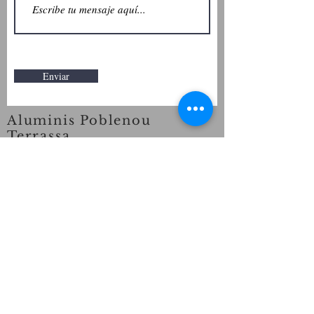
Enviar
Aluminis Poblenou
Terrassa
Carrer Duero, 17 Interior 2
Tel:
93 1578750
info@aluminispoblenou.com
Terrassa -08223- Barcelona
Aluminis Poblenou Sants-
Les corts
Av Madrid, Nº 38, Barcelona
Tel:
933282753
Barcelona 08028
Horario de 10 a 14 y de 17 a 20