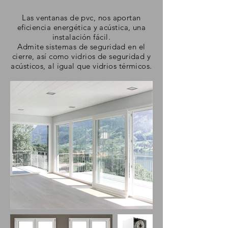
Las ventanas de pvc, nos aportan
eficiencia energética y acústica, una
instalación
fácil
.
Admite sistemas de seguridad en el
cierre,
así
como vidrios de seguridad y
acústicos, al igual que vidrios térmicos.