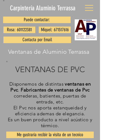
Carpintería Aluminio
Terrassa
Puede contactar:
Rosa: 601122381
Miquel: 671517616
Contacta por Email
Ventanas de Aluminio Terrassa
VENTANAS DE PVC
Disponemos de distintas
ventanas en
Pvc
.
Fabricantes de ventanas de Pvc
correderas, batientes, puertas de
entrada, etc.
El Pvc nos aporta estanqueidad y
eficiencia ademas de elegancia.
Es un buen producto a nivel acústico y
térmico.
Me gustraria recibir la visita de un tecnico